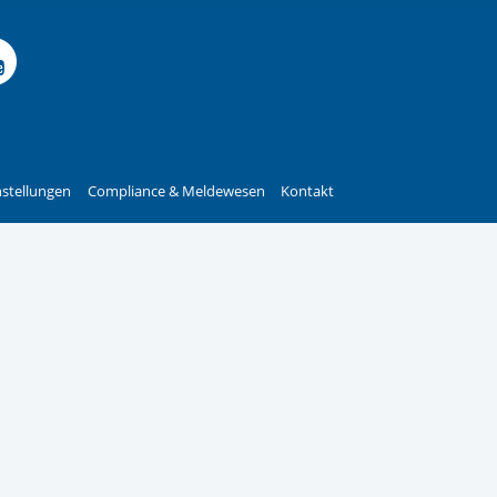
rstreckt sich nicht auf notwendige Cookies, die erforderlich zur B
n und somit gewünschten Website-Funktionen sind. Diese Cooki
 Facebook-Seite des Int
le Instagram-Seite des
elle LinkedIn-Seite de
izielle Xing-Seite des 
ffizielle Kununu-Seite
Offizieller YouTube-K
ressen und daher unabhängig von einer Einwilligung.
stellungen
Compliance & Meldewesen
Kontakt