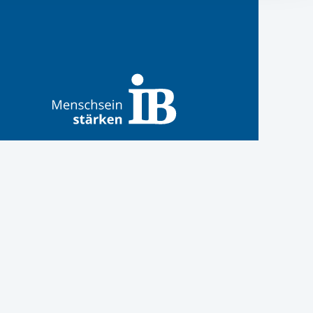
ereitstellung
es setzen wir
ernationalen Bund
 Internationalen Bund
s Internationalen Bund
Internationalen Bund
 des Internationalen B
anal des Internationa