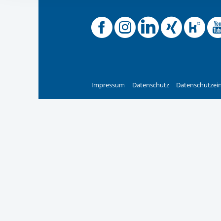
Ihre etwaige Einwilligung e
der von Ihnen aufgerufene
Offizielle
Offiziel
Offizi
Off
O
aufgrund berechtigter Inte
Impressum
Datenschutz
Datenschutzein