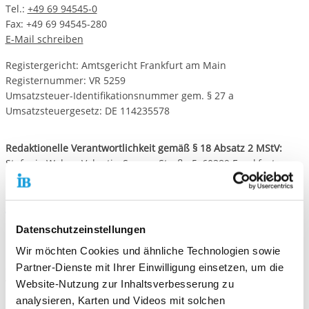
Tel.:
+49 69 94545-0
Fax: +49 69 94545-280
E-Mail schreiben
Registergericht: Amtsgericht Frankfurt am Main
Registernummer: VR 5259
Umsatzsteuer-Identifikationsnummer gem. § 27 a
Umsatzsteuergesetz: DE 114235578
Redaktionelle Verantwortlichkeit gemäß § 18 Absatz 2 MStV:
Stefanie Weber, Valentin-Senger-Straße 5, 60389 Frankfurt am
Main
Verbraucherstreitbeilegung
Datenschutzeinstellungen
Der Internationale Bund (IB) Freier Träger der Jugend-, Sozial-
Wir möchten Cookies und ähnliche Technologien sowie
und Bildungsarbeit e.V. ist weder verpflichtet noch bereit, an
Partner-Dienste mit Ihrer Einwilligung einsetzen, um die
einem Streitbeilegungsverfahren vor einer
Verbraucherschlichtungsstelle teilzunehmen.
Website-Nutzung zur Inhaltsverbesserung zu
analysieren, Karten und Videos mit solchen