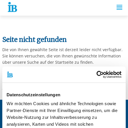
Springe zum Inhalt
Seite nicht gefunden
Die von Ihnen gewählte Seite ist derzeit leider nicht verfügbar.
Sie können versuchen, die von Ihnen gewünschte Information
über unsere Suche auf der Startseite zu finden.
Sollten Sie weitere Fragen, Anmerkungen oder Anregungen
haben, stehen wir Ihnen gerne per E-Mail unter
info@internationaler-bund.de
zur Verfügung.
Datenschutzeinstellungen
Wir möchten Cookies und ähnliche Technologien sowie
Partner-Dienste mit Ihrer Einwilligung einsetzen, um die
Die Internationale Arbeit des IB
Website-Nutzung zur Inhaltsverbesserung zu
IB Personalentwicklung
analysieren, Karten und Videos mit solchen